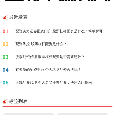
最近发表
01
配资实力证券配资门户 股票杠杆配资是什么：简单解释
02
配资风控 股票杠杆配资是什么？
03
股票配资代理 股票杠杆配资是否需要还款？
04
有资质的配资平台 个人名义配资合法吗？
05
正规配资代理 个人名义股票配资，快速入门指南
标签列表