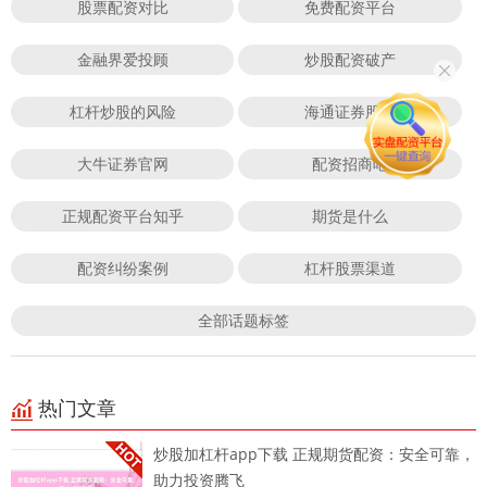
股票配资对比
免费配资平台
金融界爱投顾
炒股配资破产
杠杆炒股的风险
海通证券股票
大牛证券官网
配资招商吧
正规配资平台知乎
期货是什么
配资纠纷案例
杠杆股票渠道
全部话题标签
热门文章
炒股加杠杆app下载 正规期货配资：安全可靠，
助力投资腾飞