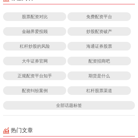
股票配资对比
免费配资平台
金融界爱投顾
炒股配资破产
杠杆炒股的风险
海通证券股票
大牛证券官网
配资招商吧
正规配资平台知乎
期货是什么
配资纠纷案例
杠杆股票渠道
全部话题标签
热门文章