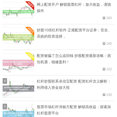
网上配资开户 解锁股票杠杆：放大收益，谨慎
操作
283
炒股10倍杠杆软件 正规配资平台证券：安全、
高效的投资选择，
245
配资被骗了怎么追回钱 炒股配资最新攻略：抓
住机遇，稳健盈利！
232
4
杠杆炒股联系卓信宝配资 配资杠杆含义解析：
利用借入资金放大投
230
5
股票市场杠杆泽杨方配资 解锁高收益：探索加
杠杆股票平台