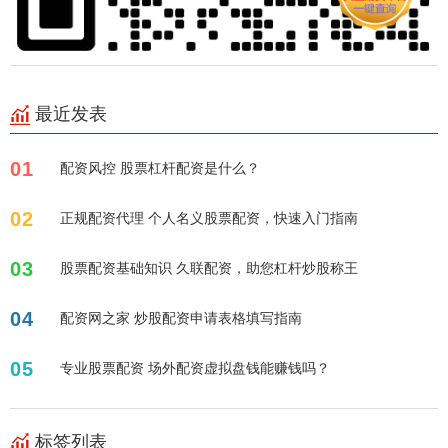
最近发表
01
配资风控 股票杠杆配资是什么？
02
正规配资代理 个人名义股票配资，快速入门指南
03
股票配资基础知识 久联配资，助您杠杆炒股称王
04
配资网之家 炒股配资申请表格填写指南
05
专业股票配资 场外配资虚拟盘钱能赚钱吗？
标签列表