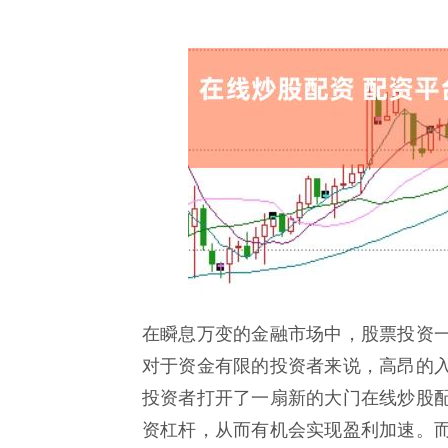
在瞬息万变的金融市场中，股票投资
对于资金有限的投资者来说，高昂的
投资者打开了一扇新的大门在线炒股
资杠杆，从而有机会实现盈利加速。而