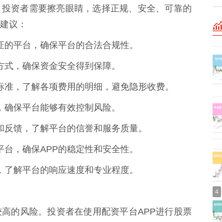
，投资者需要擦亮眼睛，选择正规、安全、可靠的
的建议：
质认证的平台，确保平台的合法合规性。
托管方式，确保资金安全得到保障。
收费标准，了解各项费用的明细，避免隐形收费。
体系，确保平台能够有效控制风险。
评价和反馈，了解平台的信誉和服务质量。
厚的平台，确保APP的稳定性和安全性。
服务，了解平台的响应速度和专业程度。
4
高的风险。投资者在使用配资平台APP进行股票