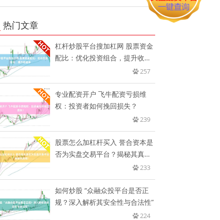
热门文章
杠杆炒股平台搜加杠网 股票资金
配比：优化投资组合，提升收益
率
257
专业配资开户 飞牛配资亏损维
权：投资者如何挽回损失？
239
股票怎么加杠杆买入 誉合资本是
否为实盘交易平台？揭秘其真
相！
233
如何炒股 “众融众投平台是否正
规？深入解析其安全性与合法性”
224