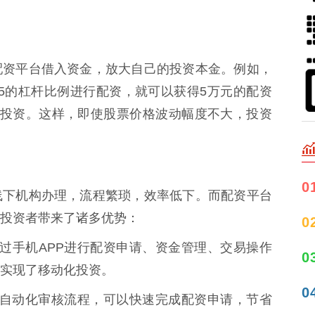
配资平台借入资金，放大自己的投资本金。例如，
:5的杠杆比例进行配资，就可以获得5万元的配资
票投资。这样，即使股票价格波动幅度不大，投资
0
线下机构办理，流程繁琐，效率低下。而配资平台
为投资者带来了诸多优势：
0
随地通过手机APP进行配资申请、资金管理、交易操作
0
实现了移动化投资。
0
通常采用自动化审核流程，可以快速完成配资申请，节省