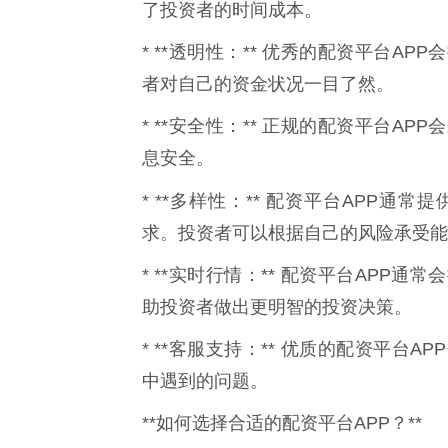
了投资者的时间成本。
* **透明性：** 优秀的配资平台
者对自己的资金状况一目了然。
* **安全性：** 正规的配资平台
息安全。
* **多样性：** 配资平台APP通
求。投资者可以根据自己的风险承受能
* **实时行情：** 配资平台AP
助投资者做出更明智的投资决策。
* **客服支持：** 优质的配资平
中遇到的问题。
**如何选择合适的配资平台APP？**