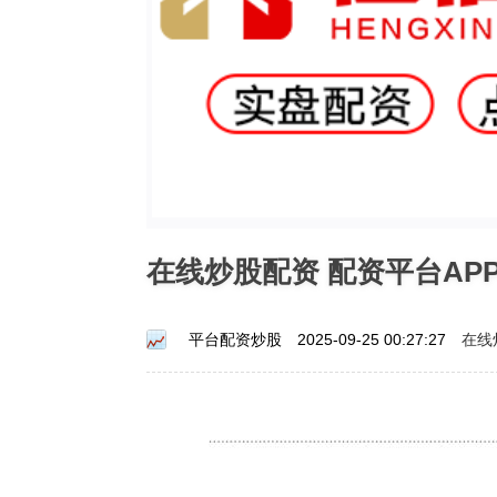
在线炒股配资 配资平台A
在线
平台配资炒股
2025-09-25 00:27:27