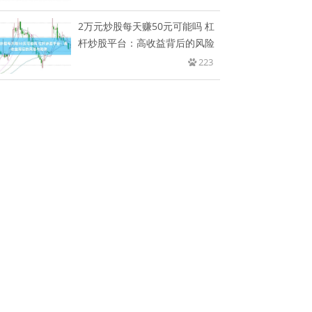
2万元炒股每天赚50元可能吗 杠
杆炒股平台：高收益背后的风险
223