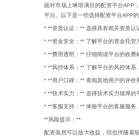
面对市场上琳琅满目的配资平台APP
平台。以下是一些选择配资平台APP
* **资质认证：** 选择具有相关资
* **资金安全：** 了解平台的资金
* **费用透明：** 仔细阅读平台的
* **风控体系：** 了解平台的风控
* **用户口碑：** 查阅其他用户的
* **技术实力：** 选择技术实力雄
* **客服支持：** 体验平台的客服
**风险提示：**
配资虽然可以放大收益，但也伴随着较