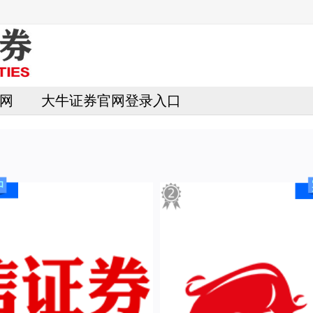
网
大牛证券官网登录入口