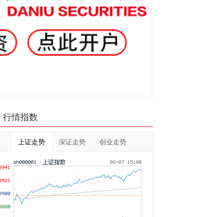
行情指数
上证走势
深证走势
创业走势