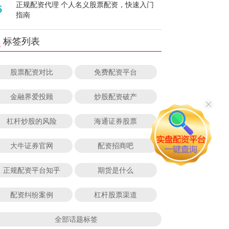
正规配资代理 个人名义股票配资，快速入门
5
指南
标签列表
股票配资对比
免费配资平台
金融界爱投顾
炒股配资破产
杠杆炒股的风险
海通证券股票
大牛证券官网
配资招商吧
正规配资平台知乎
期货是什么
配资纠纷案例
杠杆股票渠道
全部话题标签