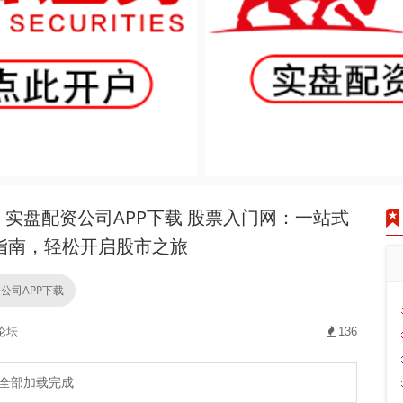
实盘配资公司APP下载 股票入门网：一站式
指南，轻松开启股市之旅
公司APP下载
论坛
136
全部加载完成