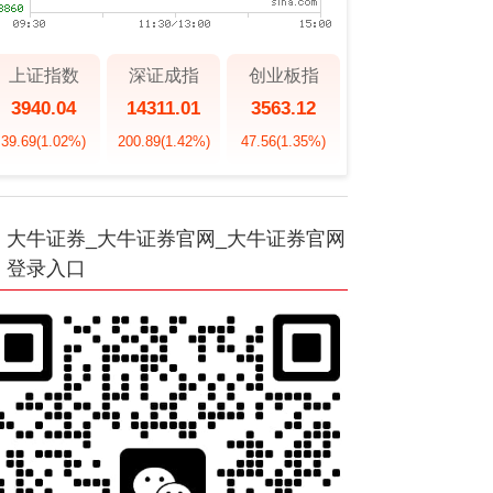
上证指数
深证成指
创业板指
3940.04
14311.01
3563.12
39.69
(1.02%)
200.89
(1.42%)
47.56
(1.35%)
大牛证券_大牛证券官网_大牛证券官网
登录入口