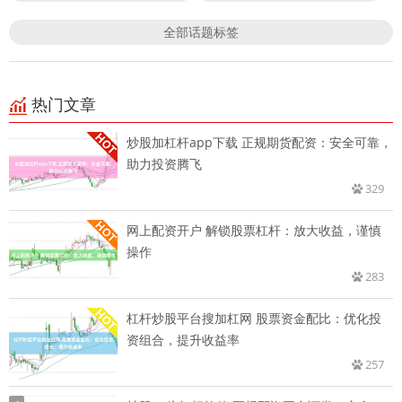
全部话题标签
热门文章
炒股加杠杆app下载 正规期货配资：安全可靠，
助力投资腾飞
329
网上配资开户 解锁股票杠杆：放大收益，谨慎
操作
283
杠杆炒股平台搜加杠网 股票资金配比：优化投
资组合，提升收益率
257