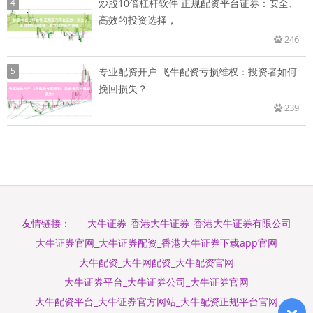
4
炒股10倍杠杆软件 正规配资平台证券：安全、
高效的投资选择，
246
5
专业配资开户 飞牛配资亏损维权：投资者如何
挽回损失？
239
大牛证券_香港大牛证券_香港大牛证券有限公司
友情链接：
大牛证券官网_大牛证券配资_香港大牛证券下载app官网
大牛配资_大牛网配资_大牛配资官网
大牛证券平台_大牛证券公司_大牛证券官网
大牛配资平台_大牛证券官方网站_大牛配资正规平台官网