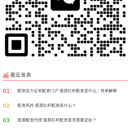
最近发表
01
配资实力证券配资门户 股票杠杆配资是什么：简单解释
02
配资风控 股票杠杆配资是什么？
03
股票配资代理 股票杠杆配资是否需要还款？