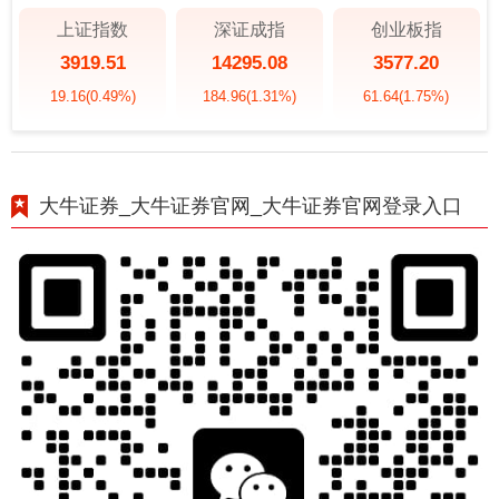
上证指数
深证成指
创业板指
3919.51
14295.08
3577.20
19.16
(0.49%)
184.96
(1.31%)
61.64
(1.75%)
大牛证券_大牛证券官网_大牛证券官网登录入口