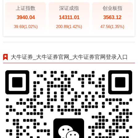
上证指数
深证成指
创业板指
3940.04
14311.01
3563.12
39.69
(1.02%)
200.89
(1.42%)
47.56
(1.35%)
大牛证券_大牛证券官网_大牛证券官网登录入口