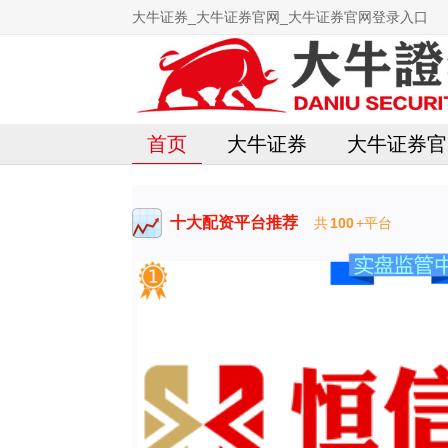
大牛证券_大牛证券官网_大牛证券官网登录入口
首页
大牛证券
大牛证券官
十大配资平台推荐
共
100
+平台