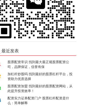
最近发表
股票配资常识 找到最大最正规股票配资公
1
司，品牌保证，信誉有保
加杠杆炒股吗 找到最好的股票杠杆平台，投
2
资助力优质选择
股票配资加盟 找到最好的股票配资网站，从
3
此提升投资效率！
配资实力证券配资门户 股票杠杆配资是什
4
么：简单解释