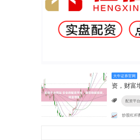
大牛证券官网
资，财富
配资平
炒股杠杆