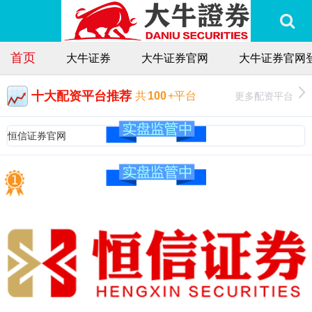
首页
大牛证券
大牛证券官网
大牛证券官网
十大配资平台推荐
更多配资平台
共
100
+平台
恒信证券官网