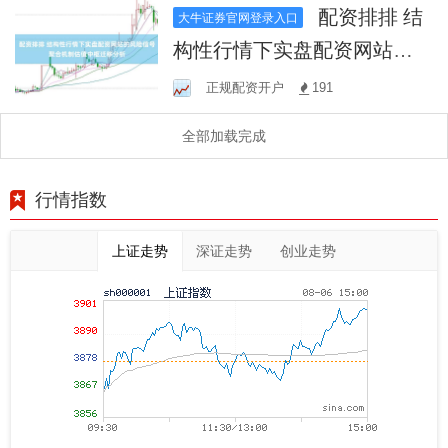
配资排排 结
大牛证券官网登录入口
构性行情下实盘配资网站的
风险信号聚合机制估值中枢
正规配资开户
191
迁移分析
全部加载完成
行情指数
上证走势
深证走势
创业走势