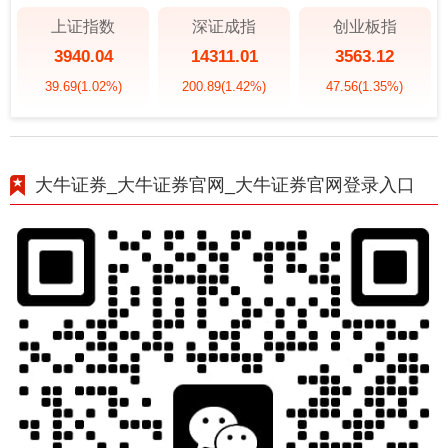
上证指数
深证成指
创业板指
3940.04
14311.01
3563.12
39.69
(1.02%)
200.89
(1.42%)
47.56
(1.35%)
大牛证券_大牛证券官网_大牛证券官网登录入口