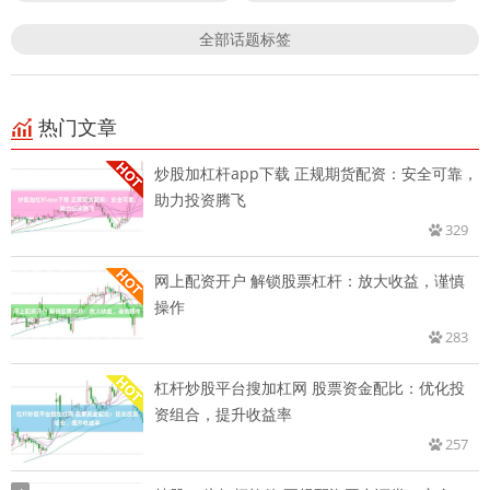
全部话题标签
热门文章
炒股加杠杆app下载 正规期货配资：安全可靠，
助力投资腾飞
329
网上配资开户 解锁股票杠杆：放大收益，谨慎
操作
283
杠杆炒股平台搜加杠网 股票资金配比：优化投
资组合，提升收益率
257