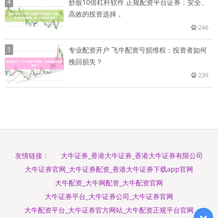
4
炒股10倍杠杆软件 正规配资平台证券：安全、
高效的投资选择，
246
5
专业配资开户 飞牛配资亏损维权：投资者如何
挽回损失？
239
大牛证券_香港大牛证券_香港大牛证券有限公司
友情链接：
大牛证券官网_大牛证券配资_香港大牛证券下载app官网
大牛配资_大牛网配资_大牛配资官网
大牛证券平台_大牛证券公司_大牛证券官网
大牛配资平台_大牛证券官方网站_大牛配资正规平台官网