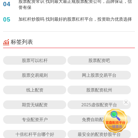
股票配资常识 找到最大最正规股票配资公司，品牌保证，信
04
誉有保
05
加杠杆炒股吗 找到最好的股票杠杆平台，投资助力优质选择
标签列表
股票可以杠杆
股票配资吧
股票交易规则
网上股票交易平台
线上配资
股票配资杭州
期货无锡配资
2025虚假配资平台
专业配资开户
免费自助配资平台
十倍杠杆平台哪个好
最安全的配资炒股平台