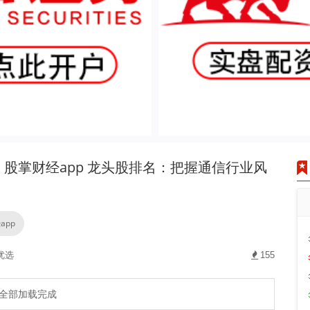
股掌财经app 龙头股排名：把握通信行业风
app
优选
155
全部加载完成