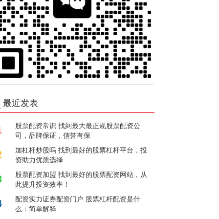
最近发表
股票配资常识 找到最大最正规股票配资公
1
司，品牌保证，信誉有保
加杠杆炒股吗 找到最好的股票杠杆平台，投
2
资助力优质选择
股票配资加盟 找到最好的股票配资网站，从
3
此提升投资效率！
配资实力证券配资门户 股票杠杆配资是什
4
么：简单解释