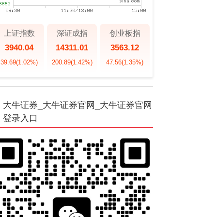
上证指数
深证成指
创业板指
3940.04
14311.01
3563.12
39.69
(1.02%)
200.89
(1.42%)
47.56
(1.35%)
大牛证券_大牛证券官网_大牛证券官网
登录入口