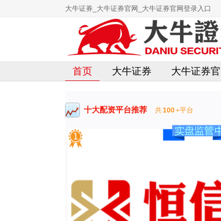
大牛证券_大牛证券官网_大牛证券官网登录入口
首页
大牛证券
大牛证券官
十大配资平台推荐
共
100
+平台