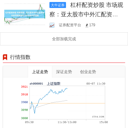
杠杆配资炒股 市场观
大牛证券
察：亚太股市中外汇配资协
议的风险模型压力校验执行
证券配资平台
179
层面提
全部加载完成
行情指数
上证走势
深证走势
创业走势