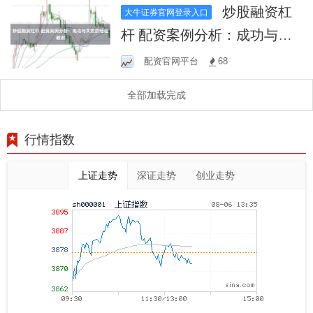
炒股融资杠
大牛证券官网登录入口
杆 配资案例分析：成功与失
败的经验教训
配资官网平台
68
全部加载完成
行情指数
上证走势
深证走势
创业走势