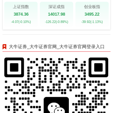
上证指数
深证成指
创业板指
3874.36
14017.98
3495.22
-4.07
(-0.10%)
-126.22
(-0.89%)
-39.92
(-1.13%)
大牛证券_大牛证券官网_大牛证券官网登录入口