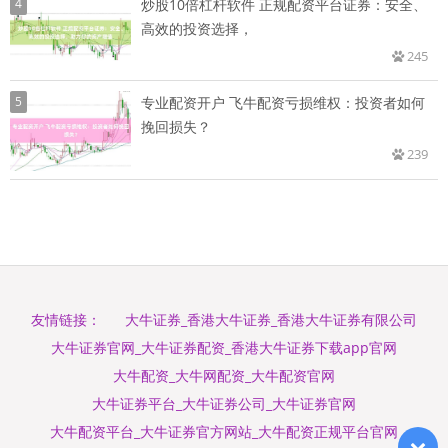
4
炒股10倍杠杆软件 正规配资平台证券：安全、
高效的投资选择，
245
5
专业配资开户 飞牛配资亏损维权：投资者如何
挽回损失？
239
大牛证券_香港大牛证券_香港大牛证券有限公司
友情链接：
大牛证券官网_大牛证券配资_香港大牛证券下载app官网
大牛配资_大牛网配资_大牛配资官网
大牛证券平台_大牛证券公司_大牛证券官网
大牛配资平台_大牛证券官方网站_大牛配资正规平台官网