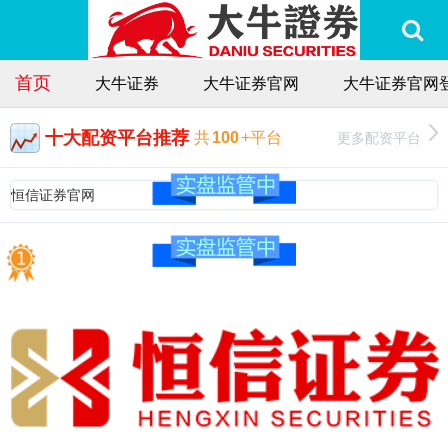
首页
大牛证券
大牛证券官网
大牛证券官网
十大配资平台推荐
更多配资平台
共
100
+平台
恒信证券官网