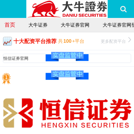
首页
大牛证券
大牛证券官网
大牛证券官网
十大配资平台推荐
更多配资平台
共
100
+平台
恒信证券官网