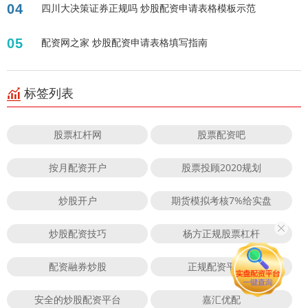
04
四川大决策证券正规吗 炒股配资申请表格模板示范
05
配资网之家 炒股配资申请表格填写指南
标签列表
股票杠杆网
股票配资吧
按月配资开户
股票投顾2020规划
炒股开户
期货模拟考核7%给实盘
炒股配资技巧
杨方正规股票杠杆
配资融券炒股
正规配资平台网
安全的炒股配资平台
嘉汇优配