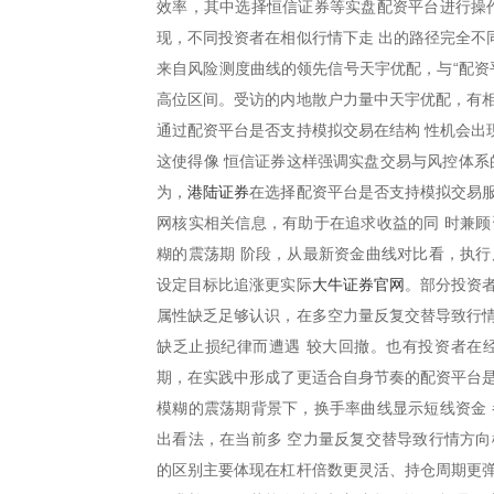
效率，其中选择恒信证券等实盘配资平台进行操作
现，不同投资者在相似行情下走 出的路径完全不
来自风险测度曲线的领先信号天宇优配，与“配资
高位区间。受访的内地散户力量中天宇优配，有相
通过配资平台是否支持模拟交易在结构 性机会出
这使得像 恒信证券这样强调实盘交易与风控体系
港陆证券
为，
在选择配资平台是否支持模拟交易服
网核实相关信息，有助于在追求收益的同 时兼顾
糊的震荡期 阶段，从最新资金曲线对比看，执行
大牛证券官网
设定目标比追涨更实际
。部分投资
属性缺乏足够认识，在多空力量反复交替导致行情
缺乏止损纪律而遭遇 较大回撤。也有投资者在
期，在实践中形成了更适合自身节奏的配资平台是
模糊的震荡期背景下，换手率曲线显示短线资金 
出看法，在当前多 空力量反复交替导致行情方向
的区别主要体现在杠杆倍数更灵活、持仓周期更弹