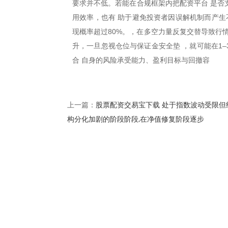
要求并不低。若能在合规框架内把配资平台 是否
用效率，也有 助于避免投资者因误解机制而产生
现概率超过80%。，在多空力量反复交替导致行
升，一旦忽视仓位与保证金安全垫 ，就可能在1
合 自身的风险承受能力、盈利目标与回撤容
股票配资交易宝下载 处于指数波动受限但
上一篇：
构分化加剧的阶段阶段,在净值修复阶段逐步