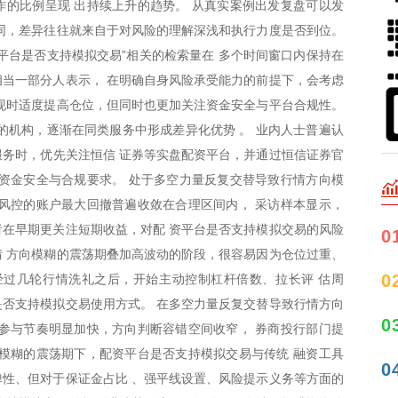
的比例呈现 出持续上升的趋势。 从真实案例出发复盘可以发
同，差异往往就来自于对风险的理解深浅和执行力度是否到位。
平台是否支持模拟交易”相关的检索量在 多个时间窗口内保持在
当一部分人表示， 在明确自身风险承受能力的前提下，会考虑
现时适度提高仓位，但同时也更加关注资金安全与平台合规性。
的机构，逐渐在同类服务中形成差异化优势 。 业内人士普遍认
务时，优先关注恒信 证券等实盘配资平台，并通过恒信证券官
资金安全与合规要求。 处于多空力量反复交替导致行情方向模
风控的账户最大回撤普遍收敛在合理区间内， 采访样本显示，
者在早期更关注短期收益，对配 资平台是否支持模拟交易的风险
0
 方向模糊的震荡期叠加高波动的阶段，很容易因为仓位过重、
0
经过几轮行情洗礼之后，开始主动控制杠杆倍数、拉长评 估周
否支持模拟交易使用方式。 在多空力量反复交替导致行情方向
0
参与节奏明显加快，方向判断容错空间收窄， 券商投行部门提
模糊的震荡期下，配资平台是否支持模拟交易与传统 融资工具
0
性、但对于保证金占比 、强平线设置、风险提示义务等方面的