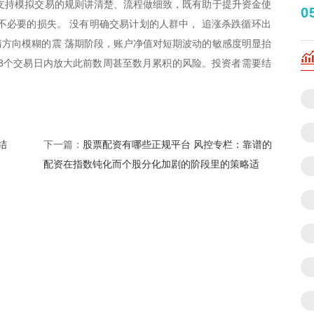
支持模拟交易的规则讲清楚、流程做细致，既有助于提升资金使
0
不必要的损失。 没有明确交易计划的人群中， 追涨杀跌循环出
情方向模糊的震 荡期阶段，账户净值对短期波动的敏感度明显抬
–3个交易日内放大此前数周甚至数月累积的风险。投资者需要结
结
股票配资有哪些正规平台 风控专栏：靠谱的
下一篇：
配资在指数钝化而个股分化加剧的阶段里的策略适