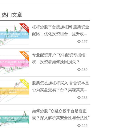
热门文章
杠杆炒股平台搜加杠网 股票资金
配比：优化投资组合，提升收益
率
257
专业配资开户 飞牛配资亏损维
权：投资者如何挽回损失？
239
股票怎么加杠杆买入 誉合资本是
否为实盘交易平台？揭秘其真
相！
233
如何炒股 “众融众投平台是否正
规？深入解析其安全性与合法性”
225