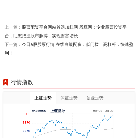
股票配资平台网站首选加杠网 股豆网：专业股票投资平
上一篇：
台，助您把握股市脉搏，实现财富增长
今日a股股票行情 在线白银配资：低门槛，高杠杆，快速盈
下一篇：
利！
行情指数
上证走势
深证走势
创业走势