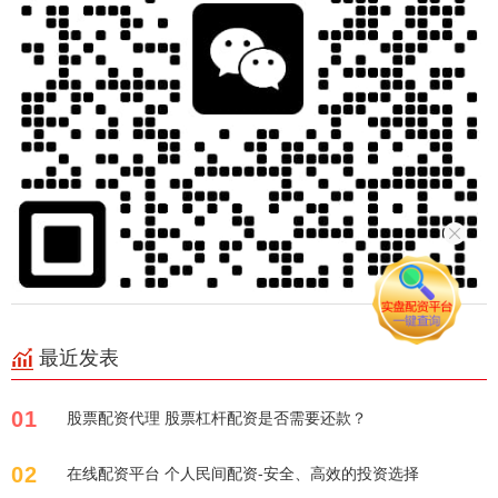
最近发表
01
股票配资代理 股票杠杆配资是否需要还款？
02
在线配资平台 个人民间配资-安全、高效的投资选择