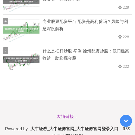
229
4
专业股票配资平台 配资是高利贷吗？风险与利
息深度解析
228
5
什么是杠杆炒股 举例 徐州配资炒股：低门槛高
收益，助您掘金股
222
友情链接：
大牛证券_大牛证券官网_大牛证券官网登录入口
RSS
Powered by