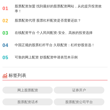
股票配资加盟 找到最好的股票配资网站，从此提升投资效
01
率！
02
股票配资代理 股票杠杆配资是否需要还款？
03
在线配资平台 个人民间配资-安全、高效的投资选择
04
中国正规的股票杠杆平台 久联配资：杠杆炒股首选！
05
可靠的网上配资 炒股配资申请表范本示例
标签列表
网上股票配资
证券开户
股票配资话术
股票配资公司平台