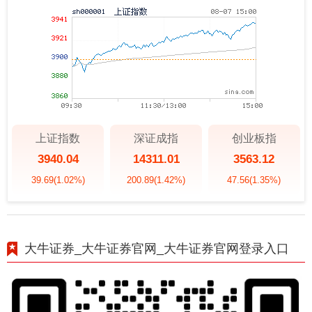
上证指数
深证成指
创业板指
3940.04
14311.01
3563.12
39.69
(1.02%)
200.89
(1.42%)
47.56
(1.35%)
大牛证券_大牛证券官网_大牛证券官网登录入口