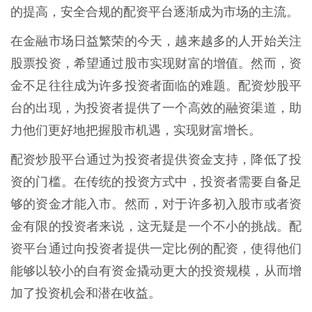
的提高，安全合规的配资平台逐渐成为市场的主流。
在金融市场日益繁荣的今天，越来越多的人开始关注
股票投资，希望通过股市实现财富的增值。然而，资
金不足往往成为许多投资者面临的难题。配资炒股平
台的出现，为投资者提供了一个高效的融资渠道，助
力他们更好地把握股市机遇，实现财富增长。
配资炒股平台通过为投资者提供资金支持，降低了投
资的门槛。在传统的投资方式中，投资者需要自备足
够的资金才能入市。然而，对于许多初入股市或者资
金有限的投资者来说，这无疑是一个不小的挑战。配
资平台通过向投资者提供一定比例的配资，使得他们
能够以较小的自有资金撬动更大的投资规模，从而增
加了投资机会和潜在收益。