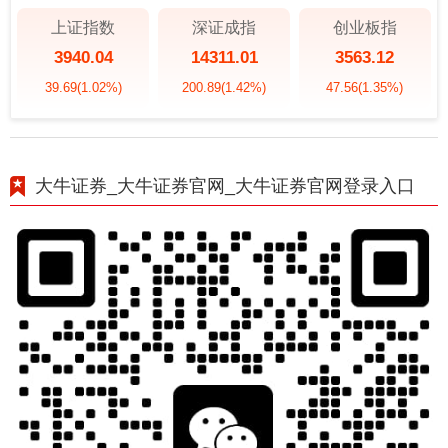
上证指数
深证成指
创业板指
3940.04
14311.01
3563.12
39.69
(1.02%)
200.89
(1.42%)
47.56
(1.35%)
大牛证券_大牛证券官网_大牛证券官网登录入口