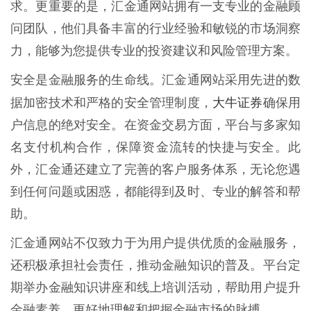
求。更重要的是，汇金通网站拥有一支专业的金融顾
问团队，他们具备丰富的行业经验和敏锐的市场洞察
力，能够为您提供专业的投资建议和风险管理方案。
安全是金融服务的生命线。汇金通网站采用先进的数
大牛证券
据加密技术和严格的安全管理制度，
确保用
户信息的绝对安全。在资金交易方面，平台与多家知
名支付机构合作，保障资金流转的快捷与安全。此
外，汇金通还建立了完善的客户服务体系，无论您遇
到任何问题或困惑，都能得到及时、专业的解答和帮
助。
汇金通网站不仅致力于为用户提供优质的金融服务，
还积极承担社会责任，推动金融知识的普及。平台定
期举办金融知识讲座和线上培训活动，帮助用户提升
金融素养，更好地理解和把握金融市场的脉搏。