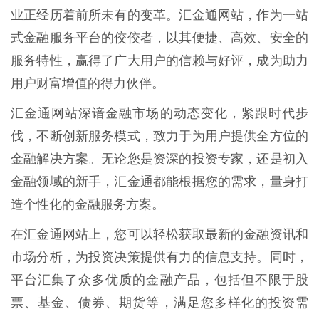
业正经历着前所未有的变革。汇金通网站，作为一站
式金融服务平台的佼佼者，以其便捷、高效、安全的
服务特性，赢得了广大用户的信赖与好评，成为助力
用户财富增值的得力伙伴。
汇金通网站深谙金融市场的动态变化，紧跟时代步
伐，不断创新服务模式，致力于为用户提供全方位的
金融解决方案。无论您是资深的投资专家，还是初入
金融领域的新手，汇金通都能根据您的需求，量身打
造个性化的金融服务方案。
在汇金通网站上，您可以轻松获取最新的金融资讯和
市场分析，为投资决策提供有力的信息支持。同时，
平台汇集了众多优质的金融产品，包括但不限于股
票、基金、债券、期货等，满足您多样化的投资需