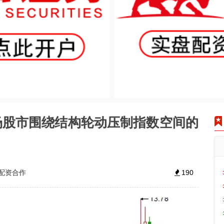
场股市围绕结构轮动压制指数空间的
配资合作
190