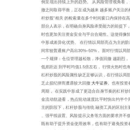
例呈现出持续上升的趋势。 从风险管理视角看，
撤之间取得平衡，正在成为越来 越多账户关注的
杆炒股”相关 的检索量在多个时间窗口内保持在
部分人表示，在明确自身风险承受能力的前提下，
时也更加关注资金安全与平台合规性。这使得像恒
中形成差异化优势。 在行情以局部亮点为主的阶
间常较普通账户高出30%–50%， 面对行情以
一个规律：仓位管理越松散，净值回撤 越剧烈，
低差距达 到平时均值1.5倍左右， 行情火热时
杠杆炒股的风险属性缺乏足够认识，在行情以局部
大牛证券
乏止损纪律而遭遇较大回撤
。也有投资
周期， 在实践中形成了更适合自身节奏的杠杆炒
金流动轨迹看，热点轮动速度比平时快出约半个周
主的阶段下，杠杆炒股与传统 融资工具的区别主
、强平线设置、风险提示义务等方面的要求并不低
既有助于提升资金使用效率，也有助于避免投资者