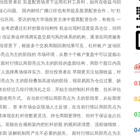
当投资者在 实盘配资场景下运用杠杆工具时，如何在收益与回
核心问题。 国内财经广播口径也有所提及股票配资合作，与“杠
高位区间。受访的地方市场投资主体中股票配资合作，有相当 一
会考虑通过杠杆炒股在结构性 机会出现时适度提高仓位，但同
 信证券这样强调实盘交易与风控体系的机构，逐渐在同类服务
段背景下，根据多个交易周期回测结果可见，杠杆账户 波动区
局部亮点为主的阶段的 市场环境，从数十个账户复盘中可以提炼出
 面对行情以局部亮点为主的阶段的盘面结构，局部个股日内高
也有人选择离场保存实力。部分投资者在 早期更关注短期收益，对
亮点为 主的阶段叠加高波动的阶段，很容易因为仓位过重、缺
0
者在经过几轮行情洗礼之后，开始主动控制杠杆倍数、拉长评估
0
股使用方式。 在当前行情以局部亮点为 主的阶段里，从短期资
期， 资 本市场会议现场人士反馈，在当前行情以局部亮点为
0
要体现在杠杆倍数更灵活、持仓周期更弹性、但对于保证金占比
。若能在合规框架内把杠杆炒股 的规则讲清楚、流程做细致，
0
因 误解机制而产生不必要的损失。 面对行情以局部亮点为主