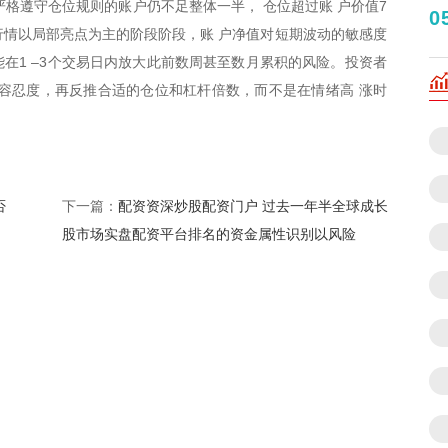
严格遵守仓位规则的账户仍不足整体一半， 仓位超过账 户价值7
0
在行情以局部亮点为主的阶段阶段，账 户净值对短期波动的敏感度
在1 –3个交易日内放大此前数周甚至数月累积的风险。投资者
容忍度，再反推合适的仓位和杠杆倍数，而不是在情绪高 涨时
否
配资资深炒股配资门户 过去一年半全球成长
下一篇：
股市场实盘配资平台排名的资金属性识别以风险