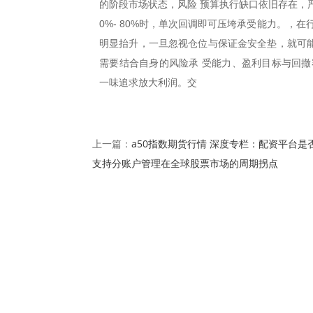
的阶段市场状态，风险 预算执行缺口依旧存在，
0%- 80%时，单次回调即可压垮承受能力。，
明显抬升，一旦忽视仓位与保证金安全垫，就可能
需要结合自身的风险承 受能力、盈利目标与回撤
一味追求放大利润。交
a50指数期货行情 深度专栏：配资平台是
上一篇：
支持分账户管理在全球股票市场的周期拐点