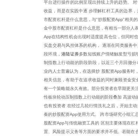
平台进行操作的比例呈现出持续上升的趋势。 对
收益，而是在实践中逐 步理解杠杆工具的边界，
市配资杠杆是什么意思，与“炒股配资App”相
金中股市配资杠杆是什么意思，有相当一部分人表
App在结构性机会出现时适度提高仓位，但同时
实盘交易与风控体系的机构， 逐渐在同类服务中
港陆证券
段环境，
多数短线账户情绪触发型亏损
制指数上行动能的阶段阶段，以近三个月回撤分布
业内人士普遍认为，在选择炒 股配资App服务
相关信息，有助于在追求收益的同时兼顾资金安
有一个策略能永久有效。部分投资者在早期更关注
性板块轮动压制指数上行动能的阶段叠加 高波动
也有投资者 在经过几轮行情洗礼之后，开始主动
奏的炒股配资App使用方式。 跨市场研究小组
股配资App与传统融资工具的 区别主要体现在
置、风险提示义务等方面的要求并不低。若能在合