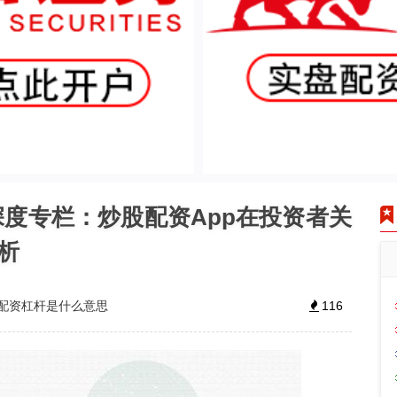
深度专栏：炒股配资App在投资者关
析
配资杠杆是什么意思
116