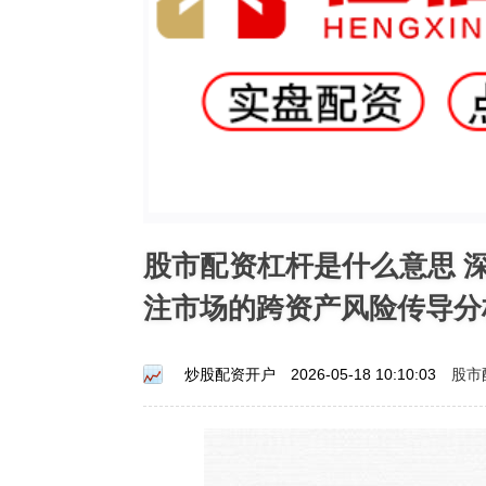
股市配资杠杆是什么意思 
注市场的跨资产风险传导分
股市
炒股配资开户
2026-05-18 10:10:03