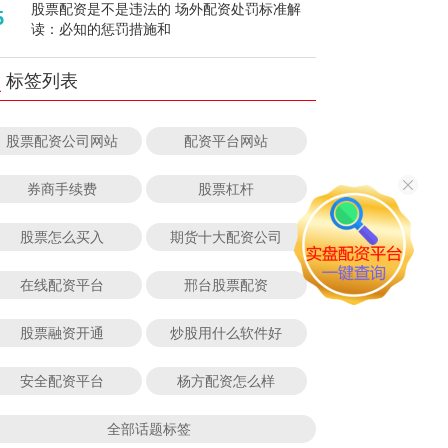
股票配资是不是违法的 场外配资处罚标准解
5
读：必知的惩罚措施和
标签列表
股票配资公司网站
配资平台网站
券商手续费
股票杠杆
股票怎么买入
期货十大配资公司
在线配资平台
邢台股票配资
股票融资开通
炒股用什么软件好
安全配资平台
杨方配资怎么样
全部话题标签